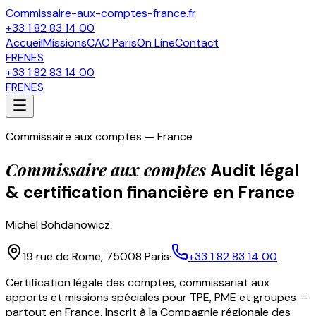
Commissaire-aux-comptes-france.fr
+33 1 82 83 14 00
Accueil
Missions
CAC Paris
On Line
Contact
FR
EN
ES
+33 1 82 83 14 00
FR
EN
ES
Commissaire aux comptes — France
Commissaire aux comptes
Audit légal
& certification financière en France
Michel Bohdanowicz
19 rue de Rome, 75008 Paris
·
+33 1 82 83 14 00
Certification légale des comptes, commissariat aux
apports et missions spéciales pour TPE, PME et groupes —
partout en France. Inscrit à la Compagnie régionale des