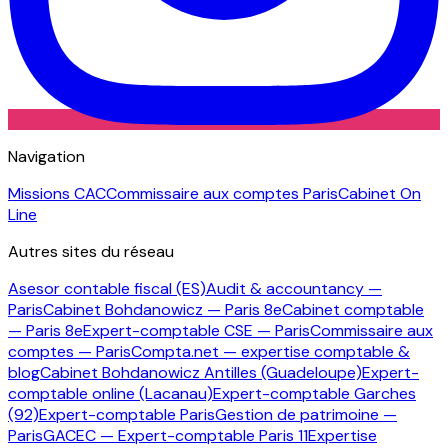
Navigation
Missions CAC
Commissaire aux comptes Paris
Cabinet On
Line
Autres sites du réseau
Asesor contable fiscal (ES)
Audit & accountancy —
Paris
Cabinet Bohdanowicz — Paris 8e
Cabinet comptable
— Paris 8e
Expert-comptable CSE — Paris
Commissaire aux
comptes — Paris
Compta.net — expertise comptable &
blog
Cabinet Bohdanowicz Antilles (Guadeloupe)
Expert-
comptable online (Lacanau)
Expert-comptable Garches
(92)
Expert-comptable Paris
Gestion de patrimoine —
Paris
GACEC — Expert-comptable Paris 11
Expertise