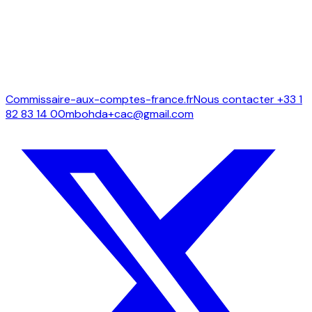
Sujet
Message
*
Envoyer
Commissaire-aux-comptes-france.fr
Nous contacter
+33 1
82 83 14 00
mbohda+cac@gmail.com