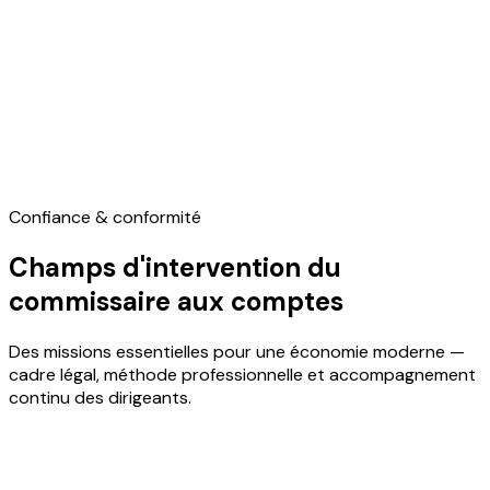
Intervention sur tout le territoire français
Inscrit à la Compagnie régionale des commissaires aux
comptes de Paris, le cabinet accepte des mandats sur
l'ensemble du territoire : Île-de-France, régions, DOM-TOM.
Les dossiers peuvent être suivis à distance ou en
présentiel selon les besoins du client.
Confiance & conformité
Champs d'intervention du
commissaire aux comptes
Des missions essentielles pour une économie moderne —
cadre légal, méthode professionnelle et accompagnement
continu des dirigeants.